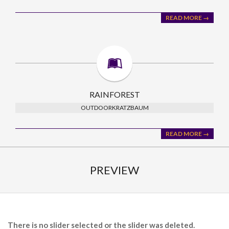
READ MORE →
RAINFOREST
OUTDOORKRATZBAUM
READ MORE →
PREVIEW
There is no slider selected or the slider was deleted.