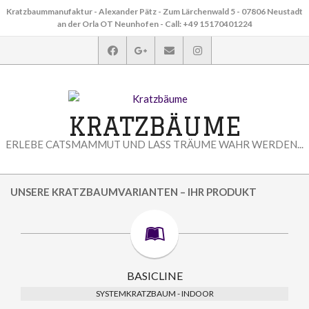
Skip
Kratzbaummanufaktur - Alexander Pätz - Zum Lärchenwald 5 - 07806 Neustadt
to
an der Orla OT Neunhofen - Call: +49 15170401224
content
KRATZBÄUME
ERLEBE CATSMAMMUT UND LASS TRÄUME WAHR WERDEN...
Primary
UNSERE KRATZBAUMVARIANTEN – IHR PRODUKT
Navigation
Menu
BASICLINE
SYSTEMKRATZBAUM - INDOOR