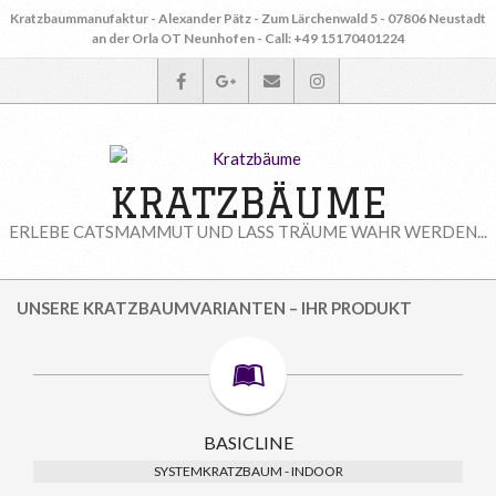
Skip
Kratzbaummanufaktur - Alexander Pätz - Zum Lärchenwald 5 - 07806 Neustadt
to
an der Orla OT Neunhofen - Call: +49 15170401224
content
KRATZBÄUME
ERLEBE CATSMAMMUT UND LASS TRÄUME WAHR WERDEN...
Primary
UNSERE KRATZBAUMVARIANTEN – IHR PRODUKT
Navigation
Menu
BASICLINE
SYSTEMKRATZBAUM - INDOOR