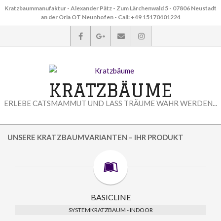
Skip
Kratzbaummanufaktur - Alexander Pätz - Zum Lärchenwald 5 - 07806 Neustadt
to
an der Orla OT Neunhofen - Call: +49 15170401224
content
KRATZBÄUME
ERLEBE CATSMAMMUT UND LASS TRÄUME WAHR WERDEN...
Primary
UNSERE KRATZBAUMVARIANTEN – IHR PRODUKT
Navigation
Menu
BASICLINE
SYSTEMKRATZBAUM - INDOOR